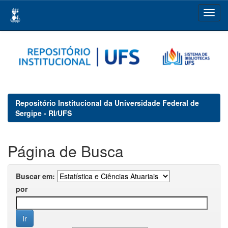
Skip
navigation
Repositório Institucional da Universidade Federal de
Sergipe - RI/UFS
Página de Busca
Buscar em:
por