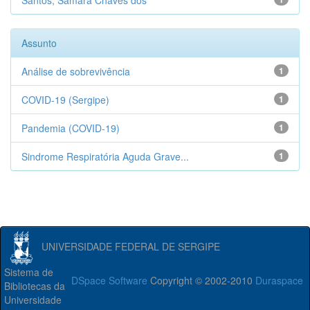
Santos, Samara Chaves dos
Assunto
Análise de sobrevivência
1
COVID-19 (Sergipe)
1
Pandemia (COVID-19)
1
Sindrome Respiratória Aguda Grave...
1
UNIVERSIDADE FEDERAL DE SERGIPE
Sistema de
DSpace Software
Copyright © 2002-2010
Duraspace
Bibliotecas da
Universidade