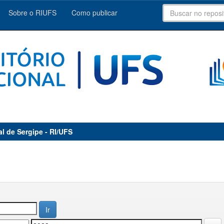
Sobre o RIUFS
Como publicar
al de Sergipe - RI/UFS