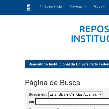
Página inicial
Navegar
Ajuda
Skip
navigation
Repositório Institucional da Universidade Feder
Página de Busca
Buscar em:
por