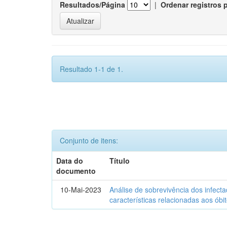
Resultados/Página
|
Ordenar registros 
Resultado 1-1 de 1.
Conjunto de itens:
Data do
Título
documento
10-Mai-2023
Análise de sobrevivência dos infec
características relacionadas aos óbi