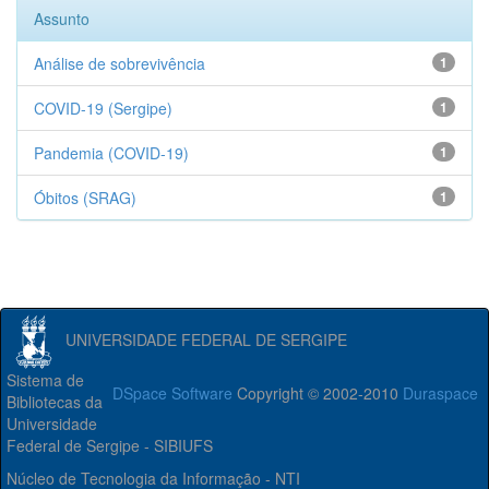
Assunto
Análise de sobrevivência
1
COVID-19 (Sergipe)
1
Pandemia (COVID-19)
1
Óbitos (SRAG)
1
UNIVERSIDADE FEDERAL DE SERGIPE
Sistema de
DSpace Software
Copyright © 2002-2010
Duraspace
Bibliotecas da
Universidade
Federal de Sergipe - SIBIUFS
Núcleo de Tecnologia da Informação - NTI