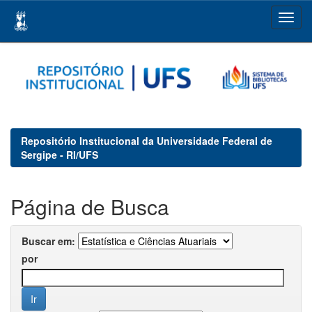
Skip
navigation
Repositório Institucional da Universidade Federal de
Sergipe - RI/UFS
Página de Busca
Buscar em:
por