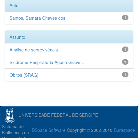
Autor
Santos, Samara Chaves dos
1
Assunto
Análise de sobrevivência
1
Sindrome Respiratória Aguda Grave...
1
Óbitos (SRAG)
1
UNIVERSIDADE FEDERAL DE SERGIPE
Sistema de
DSpace Software
Copyright © 2002-2010
Duraspace
Bibliotecas da