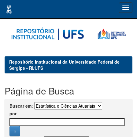
Skip
navigation
Repositório Institucional da Universidade Federal de
Sergipe - RI/UFS
Página de Busca
Buscar em:
por