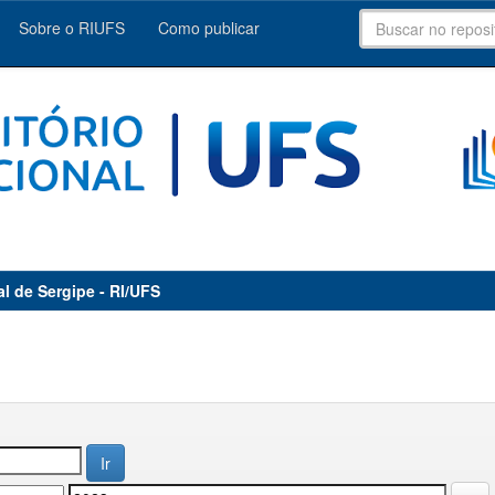
Sobre o RIUFS
Como publicar
al de Sergipe - RI/UFS