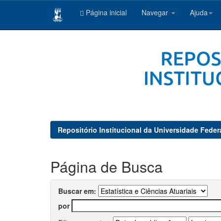
Página inicial
Navegar
Ajuda
Skip
navigation
Repositório Institucional da Universidade Feder
Página de Busca
Buscar em:
por