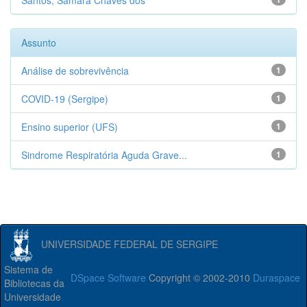
Santos, Samara Chaves dos
Assunto
Análise de sobrevivência
1
COVID-19 (Sergipe)
1
Ensino superior (UFS)
1
Sindrome Respiratória Aguda Grave...
1
UNIVERSIDADE FEDERAL DE SERGIPE
Sistema de
DSpace Software
Copyright © 2002-2010
Duraspace
Bibliotecas da
Universidade