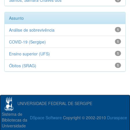
Santos, Samara Chaves dos
Assunto
Análise de sobrevivência
1
COVID-19 (Sergipe)
1
Ensino superior (UFS)
1
Óbitos (SRAG)
1
UNIVERSIDADE FEDERAL DE SERGIPE
Sistema de
DSpace Software
Copyright © 2002-2010
Duraspace
Bibliotecas da
Universidade