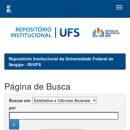
Skip
navigation
Repositório Institucional da Universidade Federal de
Sergipe - RI/UFS
Página de Busca
Buscar em:
por