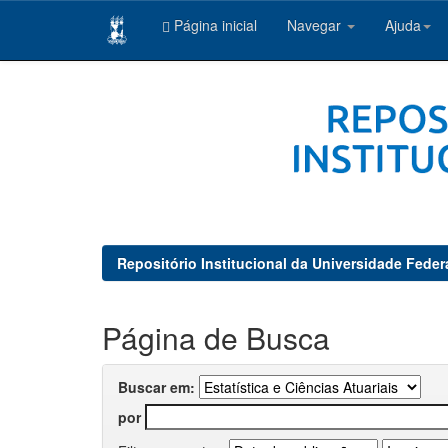
Página inicial
Navegar
Ajuda
Skip
navigation
Repositório Institucional da Universidade Feder
Página de Busca
Buscar em:
por