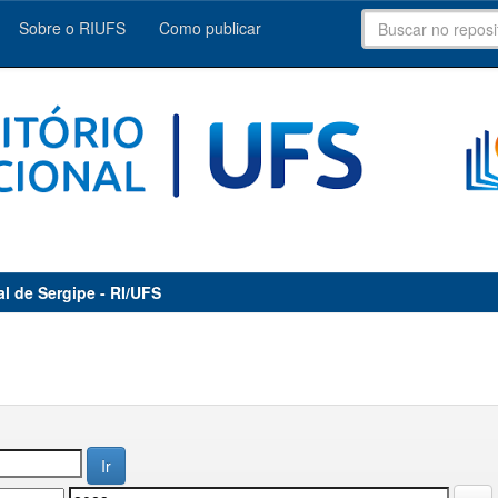
Sobre o RIUFS
Como publicar
al de Sergipe - RI/UFS