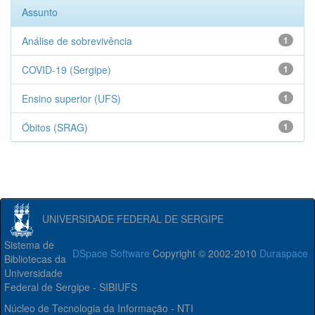
Assunto
Análise de sobrevivência
1
COVID-19 (Sergipe)
1
Ensino superior (UFS)
1
Óbitos (SRAG)
1
UNIVERSIDADE FEDERAL DE SERGIPE
Sistema de
DSpace Software
Copyright © 2002-2010
Duraspace
Bibliotecas da
Universidade
Federal de Sergipe - SIBIUFS
Núcleo de Tecnologia da Informação - NTI