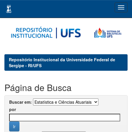
Skip
navigation
Repositório Institucional da Universidade Federal de
Sergipe - RI/UFS
Página de Busca
Buscar em:
por