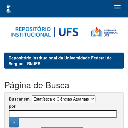
Skip
navigation
Repositório Institucional da Universidade Federal de
Sergipe - RI/UFS
Página de Busca
Buscar em:
por