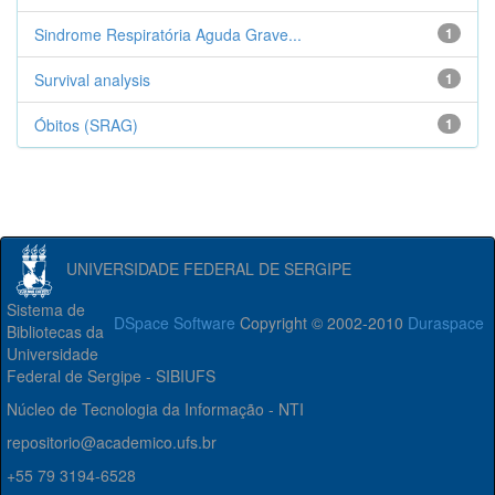
Sindrome Respiratória Aguda Grave...
1
Survival analysis
1
Óbitos (SRAG)
1
UNIVERSIDADE FEDERAL DE SERGIPE
Sistema de
DSpace Software
Copyright © 2002-2010
Duraspace
Bibliotecas da
Universidade
Federal de Sergipe - SIBIUFS
Núcleo de Tecnologia da Informação - NTI
repositorio@academico.ufs.br
+55 79 3194-6528