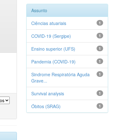
Assunto
Ciências atuariais
1
COVID-19 (Sergipe)
1
Ensino superior (UFS)
1
Pandemia (COVID-19)
1
Sindrome Respiratória Aguda
1
Grave...
Survival analysis
1
Óbitos (SRAG)
1