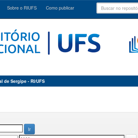
Sobre o RIUFS
Como publicar
al de Sergipe - RI/UFS