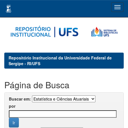
Skip
navigation
Repositório Institucional da Universidade Federal de
Sergipe - RI/UFS
Página de Busca
Buscar em:
por