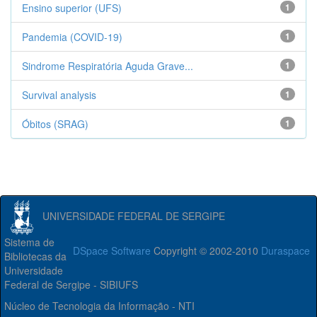
Ensino superior (UFS)
1
Pandemia (COVID-19)
1
Sindrome Respiratória Aguda Grave...
1
Survival analysis
1
Óbitos (SRAG)
1
UNIVERSIDADE FEDERAL DE SERGIPE
Sistema de
DSpace Software
Copyright © 2002-2010
Duraspace
Bibliotecas da
Universidade
Federal de Sergipe - SIBIUFS
Núcleo de Tecnologia da Informação - NTI