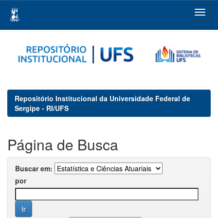
Skip
navigation
Repositório Institucional da Universidade Federal de
Sergipe - RI/UFS
Página de Busca
Buscar em:
por