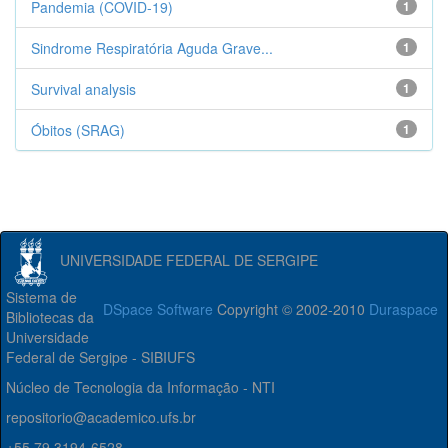
Pandemia (COVID-19)
1
Sindrome Respiratória Aguda Grave...
1
Survival analysis
1
Óbitos (SRAG)
1
UNIVERSIDADE FEDERAL DE SERGIPE
Sistema de
DSpace Software
Copyright © 2002-2010
Duraspace
Bibliotecas da
Universidade
Federal de Sergipe - SIBIUFS
Núcleo de Tecnologia da Informação - NTI
repositorio@academico.ufs.br
+55 79 3194-6528