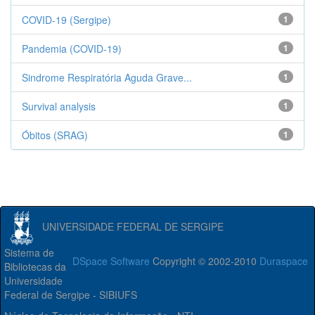
COVID-19 (Sergipe)
1
Pandemia (COVID-19)
1
Sindrome Respiratória Aguda Grave...
1
Survival analysis
1
Óbitos (SRAG)
1
UNIVERSIDADE FEDERAL DE SERGIPE
Sistema de
DSpace Software
Copyright © 2002-2010
Duraspace
Bibliotecas da
Universidade
Federal de Sergipe - SIBIUFS