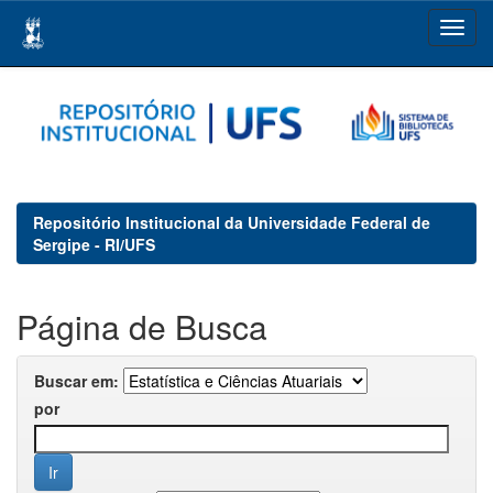
Skip
navigation
Repositório Institucional da Universidade Federal de
Sergipe - RI/UFS
Página de Busca
Buscar em:
por