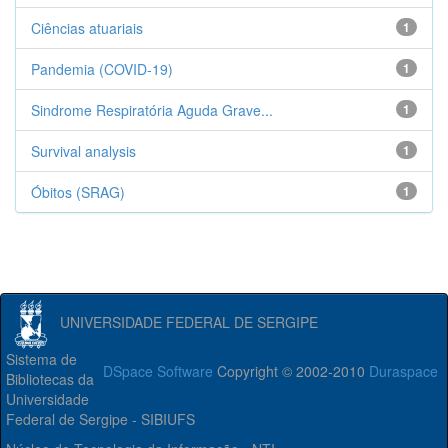
Ciências atuariais
1
Pandemia (COVID-19)
1
Sindrome Respiratória Aguda Grave...
1
Survival analysis
1
Óbitos (SRAG)
1
UNIVERSIDADE FEDERAL DE SERGIPE
Sistema de
DSpace Software
Copyright © 2002-2010
Duraspace
Bibliotecas da
Universidade
Federal de Sergipe - SIBIUFS