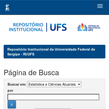
Skip
navigation
Repositório Institucional da Universidade Federal de
Sergipe - RI/UFS
Página de Busca
Buscar em:
por