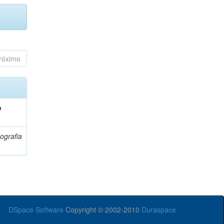
róximo
o
ografia
DSpace Software
Copyright © 2002-2010
Duraspace