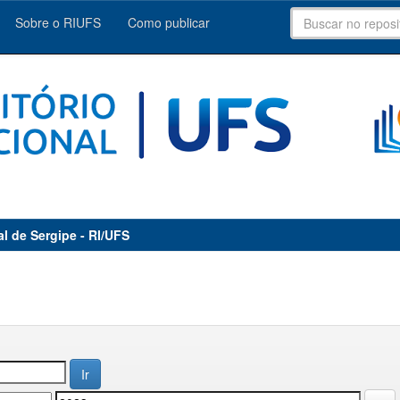
Sobre o RIUFS
Como publicar
al de Sergipe - RI/UFS