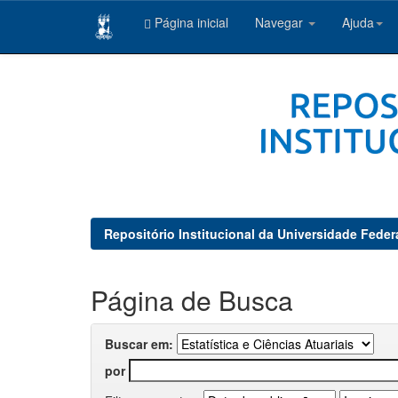
Página inicial
Navegar
Ajuda
Skip
navigation
Repositório Institucional da Universidade Feder
Página de Busca
Buscar em:
por