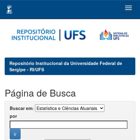
Skip
navigation
Repositório Institucional da Universidade Federal de
Sergipe - RI/UFS
Página de Busca
Buscar em:
por