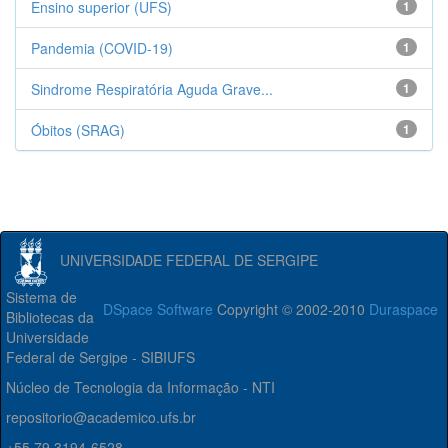
Ensino superior (UFS)
1
Pandemia (COVID-19)
1
Sindrome Respiratória Aguda Grave...
1
Óbitos (SRAG)
1
UNIVERSIDADE FEDERAL DE SERGIPE
Sistema de
DSpace Software
Copyright © 2002-2010
Duraspace
Bibliotecas da
Universidade
Federal de Sergipe - SIBIUFS
Núcleo de Tecnologia da Informação - NTI
repositorio@academico.ufs.br
+55 79 3194-6528