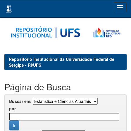
Skip
navigation
Repositório Institucional da Universidade Federal de
Sergipe - RI/UFS
Página de Busca
Buscar em:
por