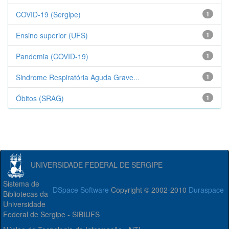
COVID-19 (Sergipe)
1
Ensino superior (UFS)
1
Pandemia (COVID-19)
1
Sindrome Respiratória Aguda Grave...
1
Óbitos (SRAG)
1
UNIVERSIDADE FEDERAL DE SERGIPE
Sistema de
DSpace Software
Copyright © 2002-2010
Duraspace
Bibliotecas da
Universidade
Federal de Sergipe - SIBIUFS