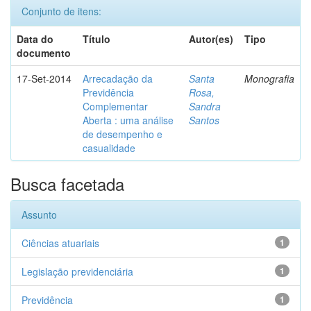
Conjunto de itens:
Data do
Título
Autor(es)
Tipo
documento
17-Set-2014
Arrecadação da
Santa
Monografia
Previdência
Rosa,
Complementar
Sandra
Aberta : uma análise
Santos
de desempenho e
casualidade
Busca facetada
Assunto
Ciências atuariais
1
Legislação previdenciária
1
Previdência
1