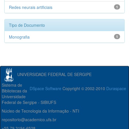
Redes neurais artificiais
1
Tipo de Documento
Monografia
1
UNIVERSIDADE FEDERAL DE SERGIPE
Sistema de
DSpace Software
Copyright © 2002-2010
Duraspace
Bibliotecas da
Universidade
Federal de Sergipe - SIBIUFS
Núcleo de Tecnologia da Informação - NTI
repositorio@academico.ufs.br
+55 79 3194-6528