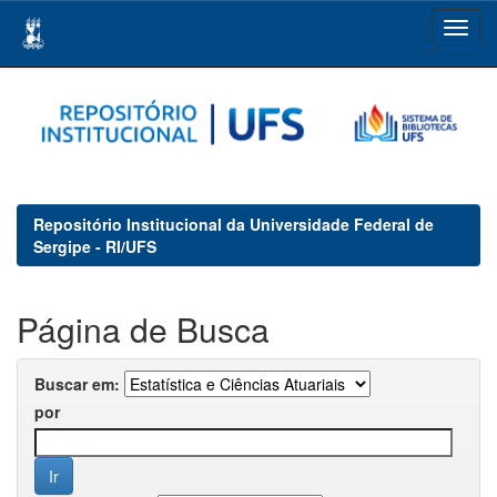
Skip
navigation
Repositório Institucional da Universidade Federal de
Sergipe - RI/UFS
Página de Busca
Buscar em:
por