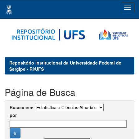
Skip
navigation
Repositório Institucional da Universidade Federal de
Sergipe - RI/UFS
Página de Busca
Buscar em:
por