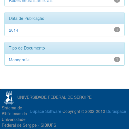
Redes neurais artificiais
1
Data de Publicação
2014
1
Tipo de Documento
Monografia
1
UNIVERSIDADE FEDERAL DE SERGIPE
Sistema de
DSpace Software
Copyright © 2002-2010
Duraspace
Bibliotecas da
Universidade
Federal de Sergipe - SIBIUFS