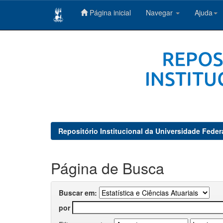
Página inicial
Navegar
Ajuda
Skip
navigation
Repositório Institucional da Universidade Feder
Página de Busca
Buscar em:
por