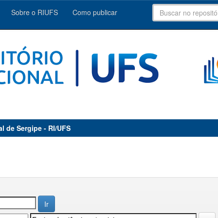
Sobre o RIUFS
Como publicar
al de Sergipe - RI/UFS