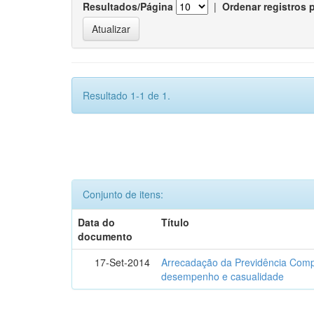
Resultados/Página
|
Ordenar registros 
Resultado 1-1 de 1.
Conjunto de itens:
Data do
Título
documento
17-Set-2014
Arrecadação da Previdência Comp
desempenho e casualidade