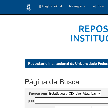
Página inicial
Navegar
Ajuda
Skip
navigation
Repositório Institucional da Universidade Feder
Página de Busca
Buscar em:
por