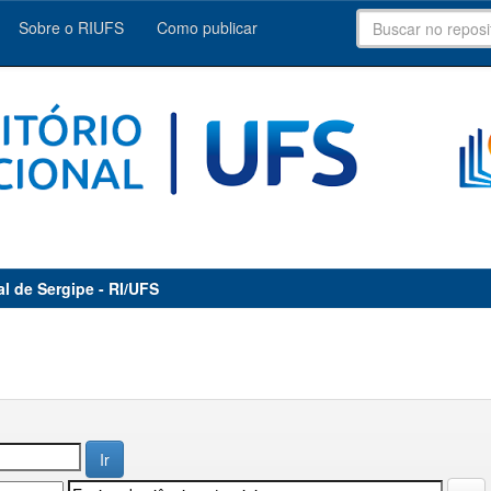
Sobre o RIUFS
Como publicar
al de Sergipe - RI/UFS