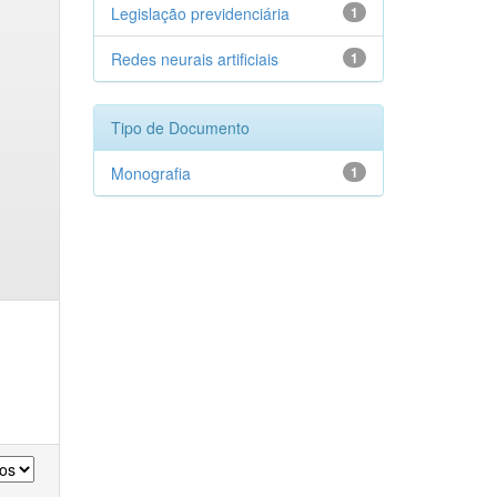
Legislação previdenciária
1
Redes neurais artificiais
1
Tipo de Documento
Monografia
1