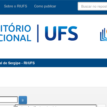
Sobre o RIUFS
Como publicar
al de Sergipe - RI/UFS