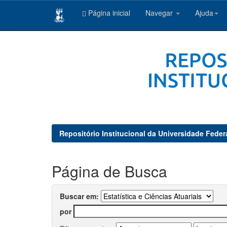
Página inicial
Navegar
Ajuda
Skip
navigation
Repositório Institucional da Universidade Feder
Página de Busca
Buscar em:
por