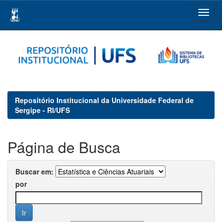
Skip
navigation
Repositório Institucional da Universidade Federal de
Sergipe - RI/UFS
Página de Busca
Buscar em:
por