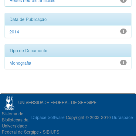
Redes neurais artificiais
1
Data de Publicação
2014
1
Tipo de Documento
Monografia
1
UNIVERSIDADE FEDERAL DE SERGIPE
Sistema de
DSpace Software
Copyright © 2002-2010
Duraspace
Bibliotecas da
Universidade
Federal de Sergipe - SIBIUFS