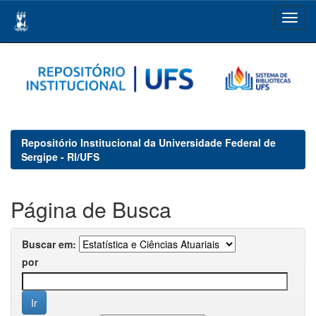
Skip
navigation
Repositório Institucional da Universidade Federal de
Sergipe - RI/UFS
Página de Busca
Buscar em:
por