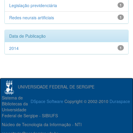
Legislação previdenciária
1
Redes neurais artificiais
1
Data de Publicação
2014
1
UNIVERSIDADE FEDERAL DE SERGIPE
Sistema de
DSpace Software
Copyright © 2002-2010
Duraspace
Bibliotecas da
Universidade
Federal de Sergipe - SIBIUFS
Núcleo de Tecnologia da Informação - NTI