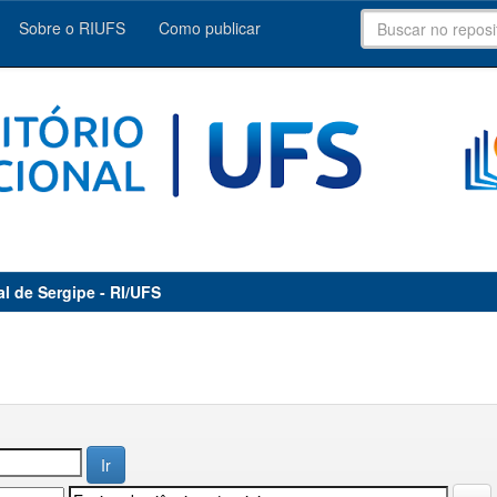
Sobre o RIUFS
Como publicar
al de Sergipe - RI/UFS