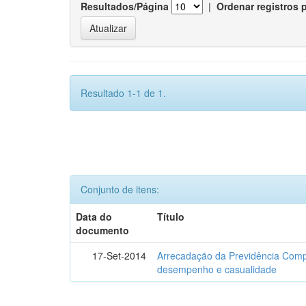
Resultados/Página
|
Ordenar registros 
Resultado 1-1 de 1.
Conjunto de itens:
Data do
Título
documento
17-Set-2014
Arrecadação da Previdência Comp
desempenho e casualidade