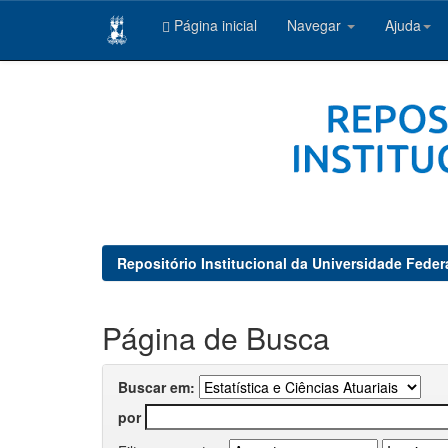
Página inicial
Navegar
Ajuda
Skip
navigation
Repositório Institucional da Universidade Feder
Página de Busca
Buscar em:
por