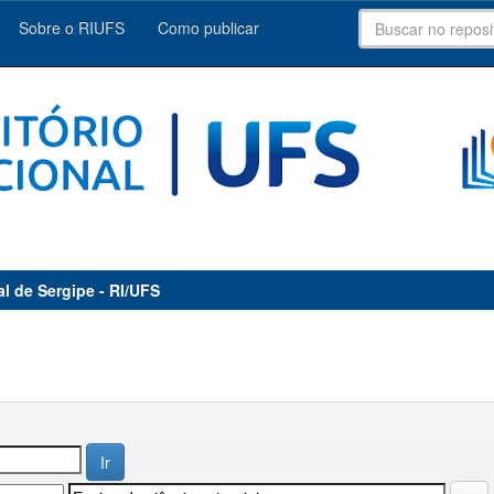
Sobre o RIUFS
Como publicar
al de Sergipe - RI/UFS