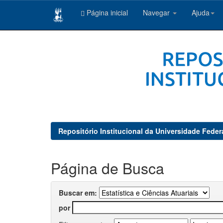
Página inicial
Navegar
Ajuda
Skip
navigation
Repositório Institucional da Universidade Feder
Página de Busca
Buscar em:
por