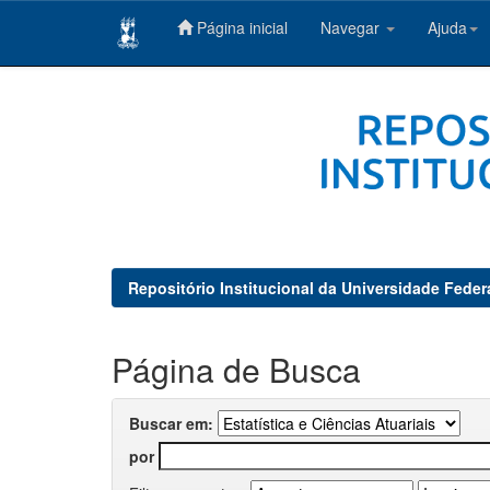
Página inicial
Navegar
Ajuda
Skip
navigation
Repositório Institucional da Universidade Feder
Página de Busca
Buscar em:
por