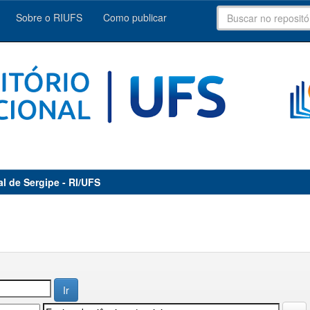
Sobre o RIUFS
Como publicar
al de Sergipe - RI/UFS