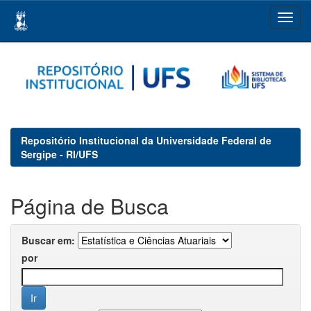
Skip
navigation
Repositório Institucional da Universidade Federal de
Sergipe - RI/UFS
Página de Busca
Buscar em:
por