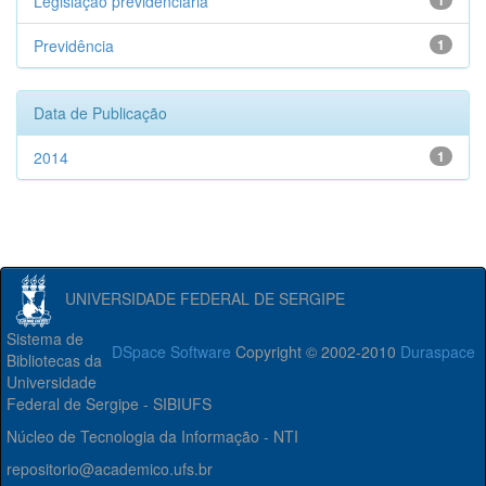
Legislação previdenciária
1
Previdência
1
Data de Publicação
2014
1
UNIVERSIDADE FEDERAL DE SERGIPE
Sistema de
DSpace Software
Copyright © 2002-2010
Duraspace
Bibliotecas da
Universidade
Federal de Sergipe - SIBIUFS
Núcleo de Tecnologia da Informação - NTI
repositorio@academico.ufs.br