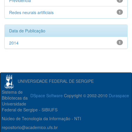
Previdência
1
Redes neurais artificiais
1
Data de Publicação
2014
1
UNIVERSIDADE FEDERAL DE SERGIPE
Sistema de
DSpace Software
Copyright © 2002-2010
Duraspace
Bibliotecas da
Universidade
Federal de Sergipe - SIBIUFS
Núcleo de Tecnologia da Informação - NTI
repositorio@academico.ufs.br