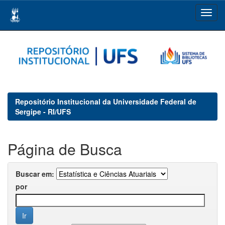
Skip
navigation
Repositório Institucional da Universidade Federal de
Sergipe - RI/UFS
Página de Busca
Buscar em:
por