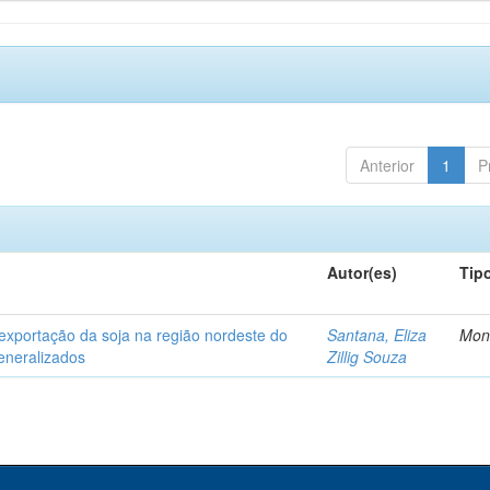
Anterior
1
P
Autor(es)
Tip
exportação da soja na região nordeste do
Santana, Eliza
Mon
generalizados
Zillig Souza