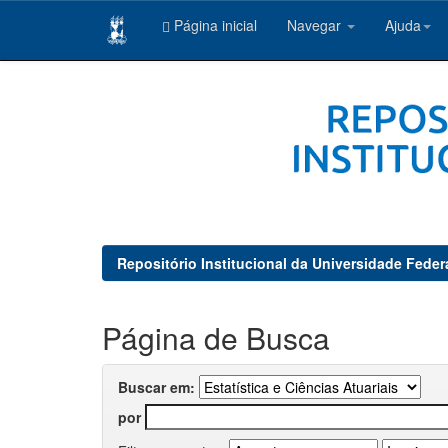
Página inicial
Navegar
Ajuda
Skip
navigation
Repositório Institucional da Universidade Feder
Página de Busca
Buscar em:
por