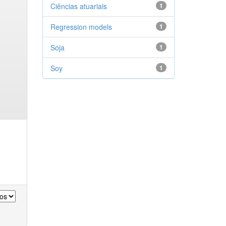
Ciências atuariais
1
Regression models
1
Soja
1
Soy
1