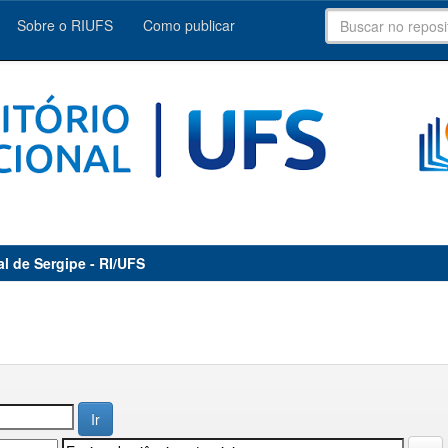
Sobre o RIUFS
Como publicar
al de Sergipe - RI/UFS