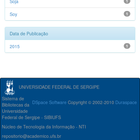
Soja
1
Soy
1
Data de Publicação
2015
1
UNIVERSIDADE FEDERAL DE SERGIPE
Sistema de
DSpace Software
Copyright © 2002-2010
Duraspace
Bibliotecas da
Universidade
Federal de Sergipe - SIBIUFS
Núcleo de Tecnologia da Informação - NTI
repositorio@academico.ufs.br