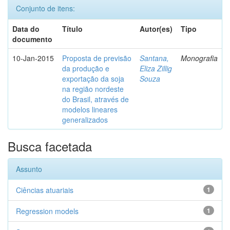
Conjunto de itens:
Data do
Título
Autor(es)
Tipo
documento
10-Jan-2015
Proposta de previsão
Santana,
Monografia
da produção e
Eliza Zillig
exportação da soja
Souza
na região nordeste
do Brasil, através de
modelos lineares
generalizados
Busca facetada
Assunto
Ciências atuariais
1
Regression models
1