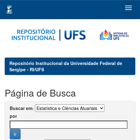
Skip
navigation
Repositório Institucional da Universidade Federal de
Sergipe - RI/UFS
Página de Busca
Buscar em:
por