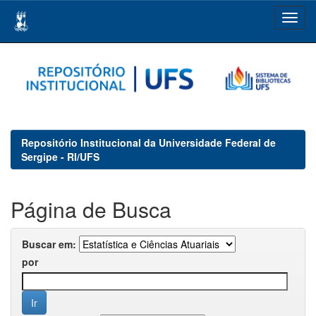
Skip
navigation
Repositório Institucional da Universidade Federal de
Sergipe - RI/UFS
Página de Busca
Buscar em:
por