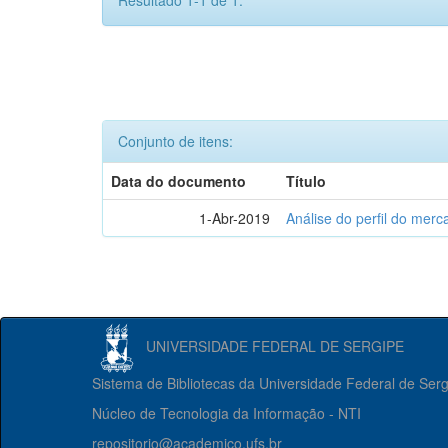
Resultado 1-1 de 1.
Conjunto de itens:
Data do documento
Título
1-Abr-2019
Análise do perfil do mer
UNIVERSIDADE FEDERAL DE SERGIPE
Sistema de Bibliotecas da Universidade Federal de Ser
Núcleo de Tecnologia da Informação - NTI
repositorio@academico.ufs.br