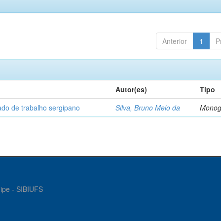
Anterior
1
P
Autor(es)
Tipo
cado de trabalho sergipano
Silva, Bruno Melo da
Monog
gipe - SIBIUFS