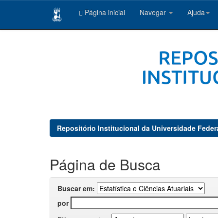
Página inicial
Navegar
Ajuda
Skip
navigation
Repositório Institucional da Universidade Feder
Página de Busca
Buscar em:
por