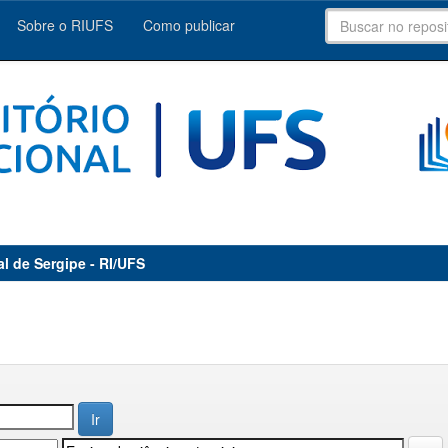
Sobre o RIUFS
Como publicar
al de Sergipe - RI/UFS