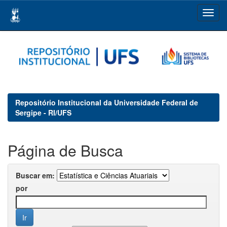
Skip
navigation
Repositório Institucional da Universidade Federal de
Sergipe - RI/UFS
Página de Busca
Buscar em:
por