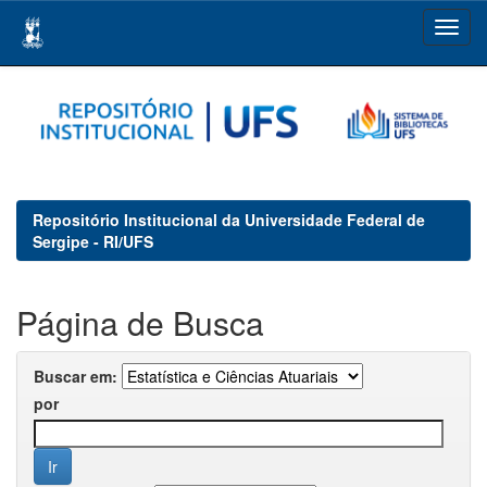
Skip
navigation
Repositório Institucional da Universidade Federal de
Sergipe - RI/UFS
Página de Busca
Buscar em:
por