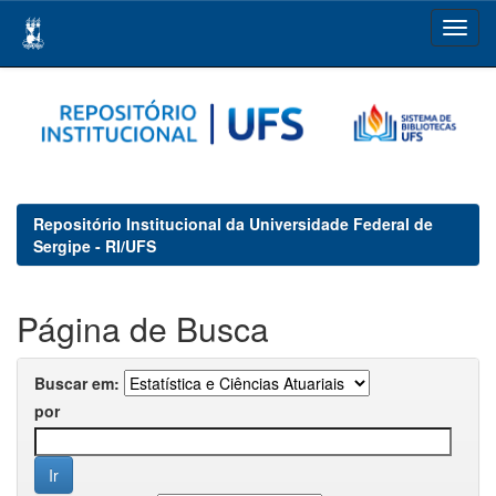
Skip
navigation
Repositório Institucional da Universidade Federal de
Sergipe - RI/UFS
Página de Busca
Buscar em:
por