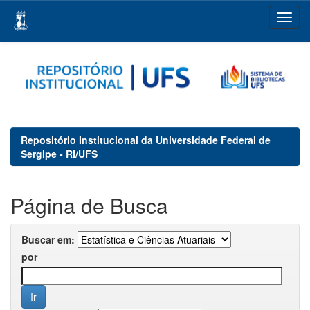
Skip
navigation
Repositório Institucional da Universidade Federal de
Sergipe - RI/UFS
Página de Busca
Buscar em:
por