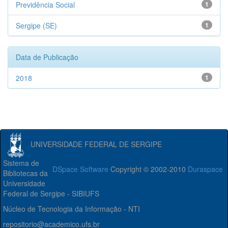
Previdência Social
1
Sergipe (SE)
1
Data de Publicação
2018
1
UNIVERSIDADE FEDERAL DE SERGIPE
Sistema de
DSpace Software
Copyright © 2002-2010
Duraspace
Bibliotecas da
Universidade
Federal de Sergipe - SIBIUFS
Núcleo de Tecnologia da Informação - NTI
repositorio@academico.ufs.br