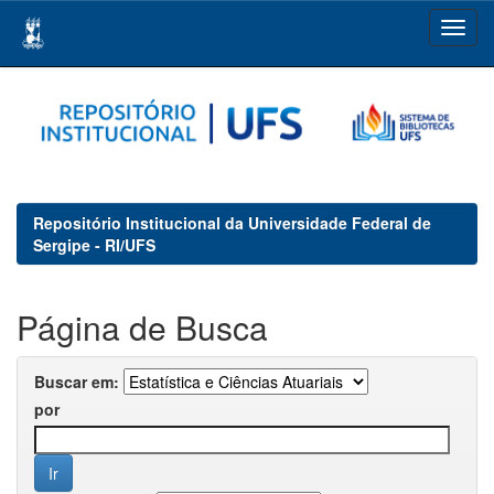
Skip
navigation
Repositório Institucional da Universidade Federal de
Sergipe - RI/UFS
Página de Busca
Buscar em:
por