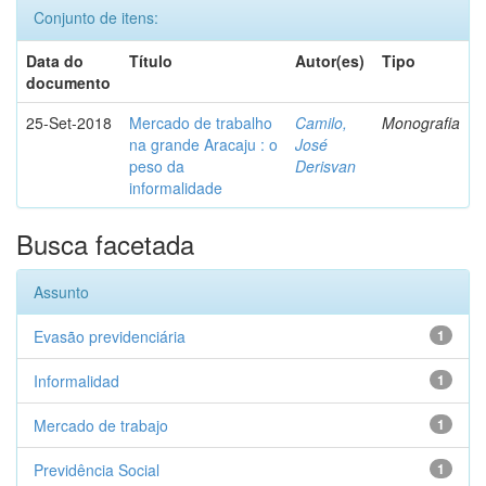
Conjunto de itens:
Data do
Título
Autor(es)
Tipo
documento
25-Set-2018
Mercado de trabalho
Camilo,
Monografia
na grande Aracaju : o
José
peso da
Derisvan
informalidade
Busca facetada
Assunto
Evasão previdenciária
1
Informalidad
1
Mercado de trabajo
1
Previdência Social
1