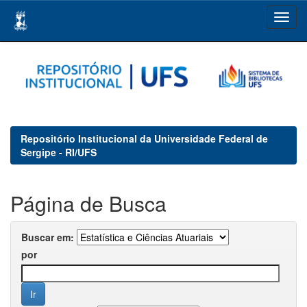
Skip
navigation
Repositório Institucional da Universidade Federal de
Sergipe - RI/UFS
Página de Busca
Buscar em:
por