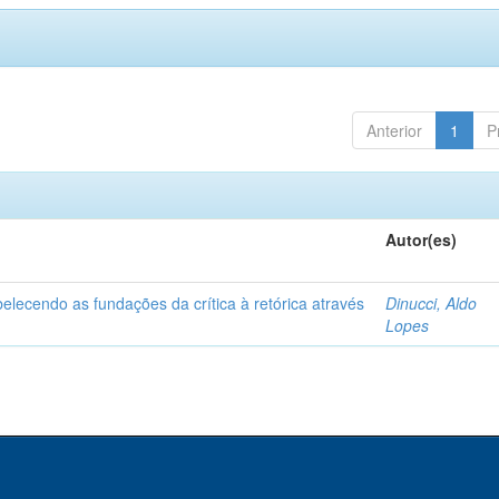
Anterior
1
P
Autor(es)
elecendo as fundações da crítica à retórica através
Dinucci, Aldo
Lopes