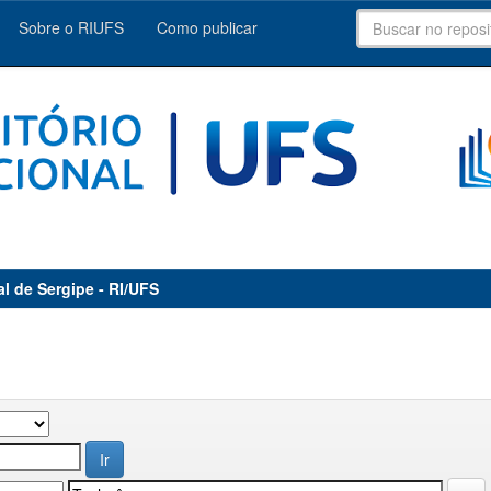
Sobre o RIUFS
Como publicar
al de Sergipe - RI/UFS