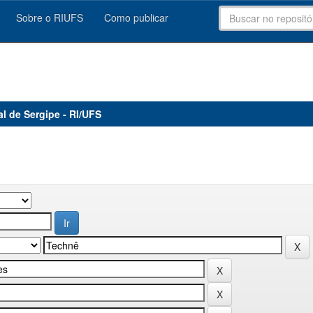
Sobre o RIUFS
Como publicar
al de Sergipe - RI/UFS