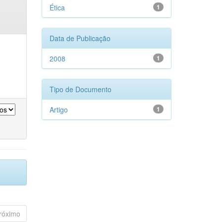
Ética
1
Data de Publicação
2008
1
Tipo de Documento
Artigo
1
róximo