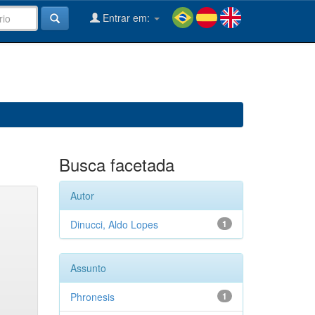
Entrar em:
Busca facetada
Autor
Dinucci, Aldo Lopes
1
Assunto
Phronesis
1