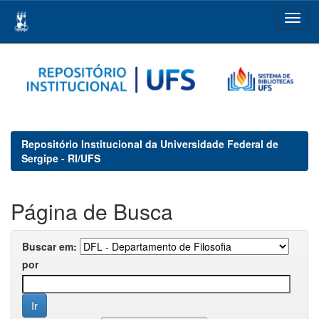
Skip
navigation
Repositório Institucional da Universidade Federal de
Sergipe - RI/UFS
Página de Busca
Buscar em:
por