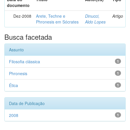
documento
Dez-2008
Arete, Techne e
Dinucci,
Artigo
Phronesis em Sócrates
Aldo Lopes
Busca facetada
Assunto
Filosofia clássica
1
Phronesis
1
Ética
1
Data de Publicação
2008
1