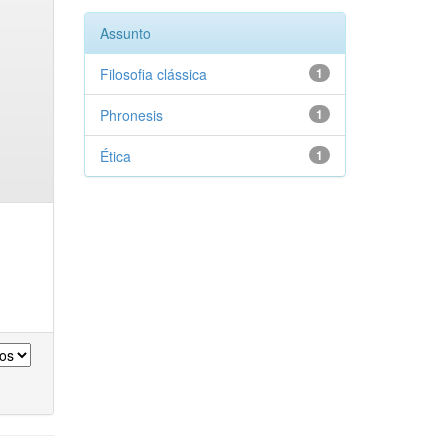
Assunto
Filosofia clássica
1
Phronesis
1
Ética
1