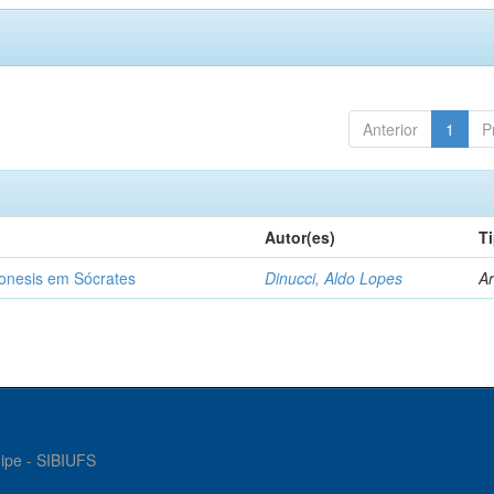
Anterior
1
P
Autor(es)
T
ronesis em Sócrates
Dinucci, Aldo Lopes
Ar
gipe - SIBIUFS