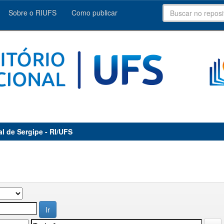
Sobre o RIUFS
Como publicar
al de Sergipe - RI/UFS