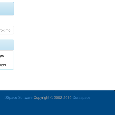
róximo
ipo
tigo
DSpace Software
Copyright © 2002-2010
Duraspace