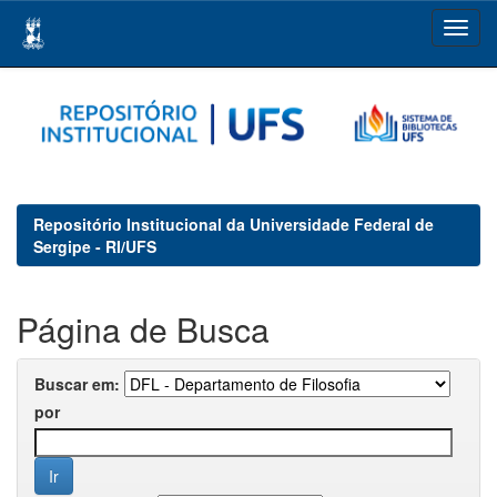
Skip
navigation
Repositório Institucional da Universidade Federal de
Sergipe - RI/UFS
Página de Busca
Buscar em:
por