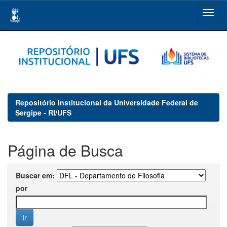
Skip
navigation
Repositório Institucional da Universidade Federal de
Sergipe - RI/UFS
Página de Busca
Buscar em:
por