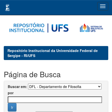
Skip
navigation
Repositório Institucional da Universidade Federal de
Sergipe - RI/UFS
Página de Busca
Buscar em:
por