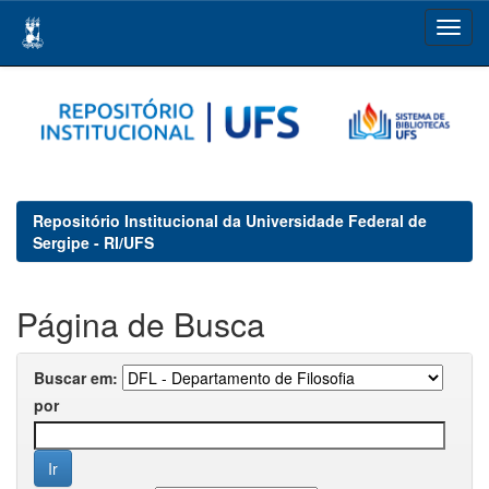
Skip
navigation
Repositório Institucional da Universidade Federal de
Sergipe - RI/UFS
Página de Busca
Buscar em:
por