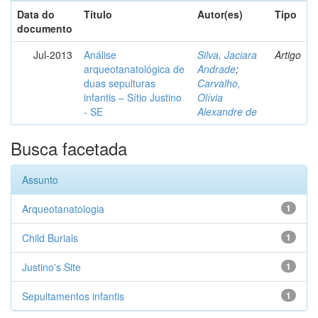
Data do
Título
Autor(es)
Tipo
documento
Jul-2013
Análise
Silva, Jaciara
Artigo
arqueotanatológica de
Andrade
;
duas sepulturas
Carvalho,
infantis – Sítio Justino
Olívia
- SE
Alexandre de
Busca facetada
Assunto
Arqueotanatologia
1
Child Burials
1
Justino's Site
1
Sepultamentos infantis
1