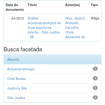
Data do
Título
Autor(es)
Tipo
documento
Jul-2013
Análise
Silva, Jaciara
Artigo
arqueotanatológica de
Andrade
;
duas sepulturas
Carvalho,
infantis – Sítio Justino
Olívia
- SE
Alexandre de
Busca facetada
Assunto
Arqueotanatologia
1
Child Burials
1
Justino's Site
1
Sítio Justino
1